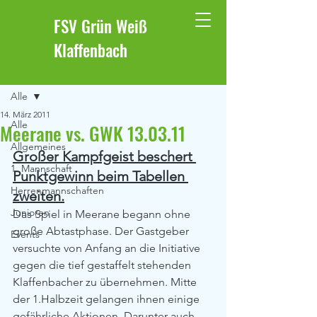
FSV Grün Weiß
Klaffenbach
Beitrag
Alle
14. März 2011
Alle
Meerane vs. GWK 13.03.11
Allgemeines
Großer Kampfgeist beschert 
1. Mannschaft
Punktgewinn beim Tabellen 
Herrenmannschaften
zweiten.
Junioren
Das Spiel in Meerane begann ohne 
große Abtastphase. Der Gastgeber 
Events
versuchte von Anfang an die Initiative 
gegen die tief gestaffelt stehenden 
Klaffenbacher zu übernehmen. Mitte 
der 1.Halbzeit gelangen ihnen einige 
gefährliche Aktionen. Darunter auch 