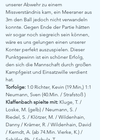
unserer Abwehr zu einem 
Missverständnis kam, ein Meeraner aus 
3m den Ball jedoch nicht verwandeln 
konnte. Gegen Ende der Partie hätten 
wir sogar noch siegreich sein können, 
wäre es uns gelungen einen unserer 
Konter perfekt auszuspielen. Dieser 
Punktgewinn ist ein schöner Erfolg, 
den sich die Mannschaft durch großen 
Kampfgeist und Einsatzwille verdient 
hat.
Torfolge:
 1:0 Richter, Kevin (19.Min,) 1:1 
Neumann, Sven (40.Min. / Strafstoß )
Klaffenbach spielte mit:
 Kluge, T. / 
Loske, M. (gelb) / Neumann, S. / 
Riedel, S. / Klötzer, M. / Wildenhain, 
Danny / Krämer, R. / Wildenhain, David 
/ Kerndt, A. (ab 74.Min. Vierke, K.) / 
Schäfer, Ph. / Schulz, T.