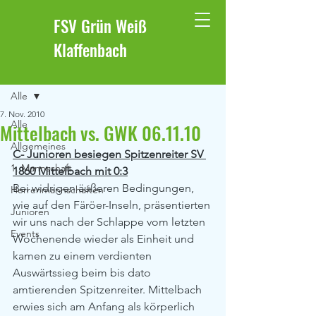
FSV Grün Weiß
Klaffenbach
Beitrag
Alle
7. Nov. 2010
Alle
Mittelbach vs. GWK 06.11.10
Allgemeines
C- Junioren besiegen Spitzenreiter SV 
1. Mannschaft
1860 Mittelbach mit 0:3
Bei widrigen äußeren Bedingungen, 
Herrenmannschaften
wie auf den Färöer-Inseln, präsentierten 
Junioren
wir uns nach der Schlappe vom letzten 
Events
Wochenende wieder als Einheit und 
kamen zu einem verdienten 
Auswärtssieg beim bis dato 
amtierenden Spitzenreiter. Mittelbach 
erwies sich am Anfang als körperlich 