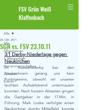
FSV Grün Weiß
Klaffenbach
Beitrag
Alle
24. Okt. 2011
Alle
SGN vs. FSV 23.10.11
Allgemeines
3:1 Derby-Niederlage gegen 
1. Mannschaft
Neukirchen
Herrenmannschaften
Im Auswärtsderby bei den 
Neukirchnern gelang uns kein 
Junioren
Punktgewinn, obwohl wir unseren 
Events
leichten Aufwärtstrend untermauern 
konnten. Nach kurzem Abtasten gingen 
die Gastgeber in der 17.Min. in 
Führung. Maik Loske verfolgte einen 
Neukirchner durchs Mittelfeld, konnte 