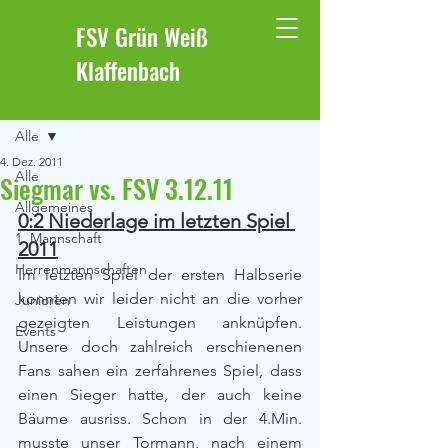
FSV Grün Weiß
Klaffenbach
Beitrag
Alle
4. Dez. 2011
Alle
Siegmar vs. FSV 3.12.11
Allgemeines
0:2 Niederlage im letzten Spiel 
1. Mannschaft
2011
Herrenmannschaften
Im letzten Spiel der ersten Halbserie 
konnten wir leider nicht an die vorher 
Junioren
gezeigten Leistungen anknüpfen. 
Events
Unsere doch zahlreich erschienenen 
Fans sahen ein zerfahrenes Spiel, dass 
einen Sieger hatte, der auch keine 
Bäume ausriss. Schon in der 4.Min. 
musste unser Tormann, nach einem 