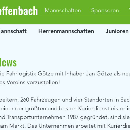
affenbach
ten
Verein
Mannschaften
Sponsoren
Mannschaft
Herrenmannschaften
Junioren
News
die Fahrlogistik Götze mit Inhaber Jan Götze als ne
es Vereins vorzustellen!
beitern, 260 Fahrzeugen und vier Standorten in Sach
 einer der größten und besten Kurierdienstleister i
und Transportunternehmen 1987 gegründet, sind sie 
 am Markt. Das Unternehmen arbeitet mit Kurierdie