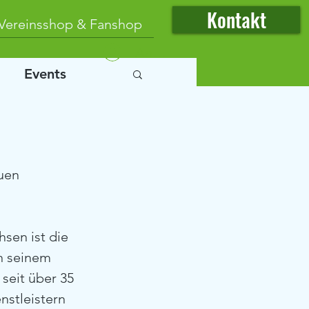
Kontakt
Vereinsshop & Fanshop
Anmelden
Events
uen 
sen ist die 
n seinem 
seit über 35 
nstleistern 