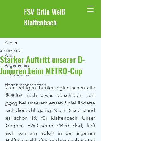
FSV Grün Weiß
Klaffenbach
Beitrag
Alle
4. März 2012
Alle
Starker Auftritt unserer D-
Allgemeines
Junioren beim METRO-Cup
1. Mannschaft
Herrenmannschaften
Zum zeitigen Turnierbeginn sahen alle 
Junioren
Spieler noch etwas verschlafen aus, 
doch bei unserem ersten Spiel änderte 
Events
sich dies schlagartig. Nach 12 sec. stand 
es schon 1:0 für Klaffenbach. Unser 
Gegner, BW-Chemnitz/Bernsdorf, ließ 
sich von uns sofort in der eigenen 
Hälfte einschließen und wir erarbeiteten 