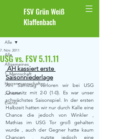
FSV Grün Weiß
Klaffenbach
Beitrag
Alle
7. Nov. 2011
Alle
USG vs. FSV 5.11.11
Allgemeines
 AH kassiert erste 
1. Mannschaft
Saisonniederlage
Herrenmannschaften
Am Samstag verloren wir bei USG 
Chemnitz mit 2-0 (1-0). Es war unser 
Junioren
schwächstes Saisonspiel. In der ersten 
Events
Halbzeit hatten wir nur durch Kalle eine 
Chance die jedoch von Winkler , 
Mathias im USG Tor groß gehalten 
wurde , auch der Gegner hatte kaum 
Chancen , nutzte jedoch eine 