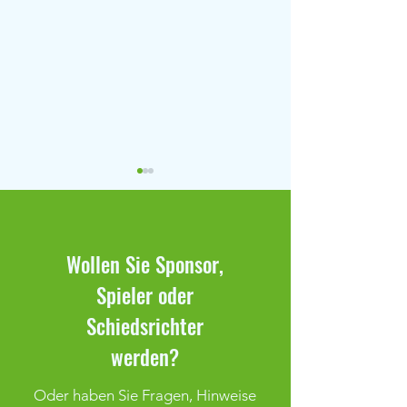
Wollen Sie Sponsor,
Spieler oder
Duralin-Cup & Optimum Cup
19. OSSI18 Bambin
Schiedsrichter
2026
14.06.2025
werden?
Oder haben Sie Fragen, Hinweise