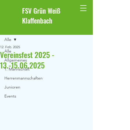
FSV Grün Weiß
Klaffenbach
Beitrag
Alle
12. Feb. 2025
Alle
Vereinsfest 2025 -
Allgemeines
13.-15.06.2025
1. Mannschaft
Herrenmannschaften
Junioren
Events