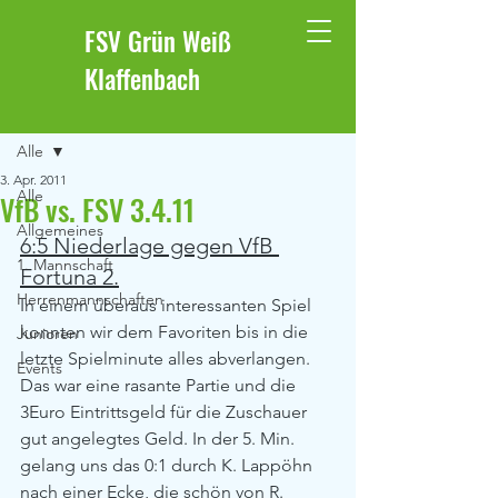
FSV Grün Weiß
Klaffenbach
Beitrag
Alle
3. Apr. 2011
Alle
VfB vs. FSV 3.4.11
Allgemeines
6:5 Niederlage gegen VfB 
1. Mannschaft
Fortuna 2.
Herrenmannschaften
In einem überaus interessanten Spiel 
konnten wir dem Favoriten bis in die 
Junioren
letzte Spielminute alles abverlangen. 
Events
Das war eine rasante Partie und die 
3Euro Eintrittsgeld für die Zuschauer 
gut angelegtes Geld. In der 5. Min. 
gelang uns das 0:1 durch K. Lappöhn 
nach einer Ecke, die schön von R. 