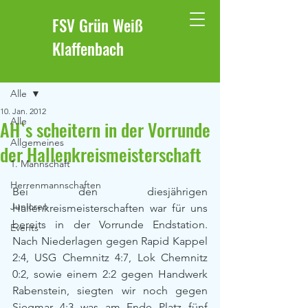
FSV Grün Weiß
Klaffenbach
Beitrag
Alle
10. Jan. 2012
Alle
AH`s scheitern in der Vorrunde
Allgemeines
der Hallenkreismeisterschaft
1. Mannschaft
Herrenmannschaften
Bei den diesjährigen 
Junioren
Hallenkreismeisterschaften war für uns 
bereits in der Vorrunde Endstation. 
Events
Nach Niederlagen gegen Rapid Kappel 
2:4, USG Chemnitz 4:7, Lok Chemnitz 
0:2, sowie einem 2:2 gegen Handwerk 
Rabenstein, siegten wir noch gegen 
Siegmar 4:3 was am Ende Platz fünf 