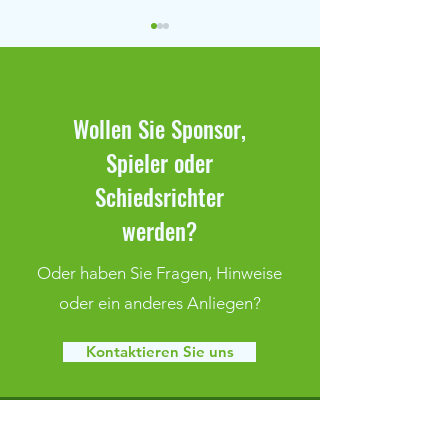
Wollen Sie Sponsor,
Spieler oder
Schnuppertraining beim FSV
COUNTDOWN FÜR D
Schiedsrichter
Klaffenbach
KÖNIGLICHES REAL
werden?
LÄUFT
Oder haben Sie Fragen, Hinweise
oder ein anderes Anliegen?
Kontaktieren Sie uns
FSV Grün Weiß Klaffenbach