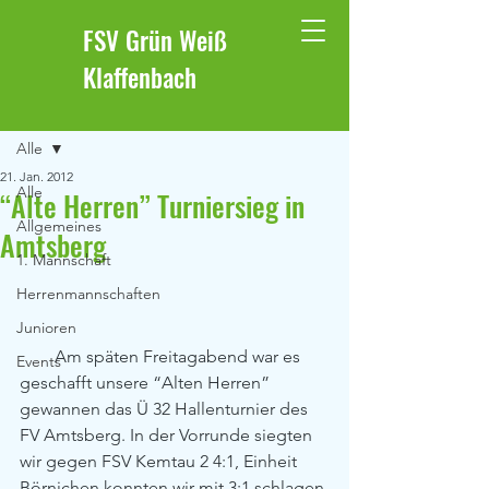
FSV Grün Weiß
Klaffenbach
Beitrag
Alle
21. Jan. 2012
Alle
“Alte Herren” Turniersieg in
Allgemeines
Amtsberg
1. Mannschaft
Herrenmannschaften
Junioren
        Am späten Freitagabend war es 
Events
geschafft unsere “Alten Herren” 
gewannen das Ü 32 Hallenturnier des 
FV Amtsberg. In der Vorrunde siegten 
wir gegen FSV Kemtau 2 4:1, Einheit 
Börnichen konnten wir mit 3:1 schlagen 