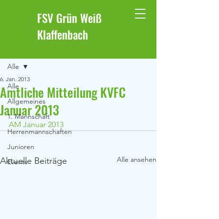
FSV Grün Weiß
Klaffenbach
Beitrag
Alle
6. Jan. 2013
Alle
Amtliche Mitteilung KVFC
Allgemeines
Januar 2013
1. Mannschaft
AM Januar 2013
Herrenmannschaften
Junioren
Alle ansehen
Aktuelle Beiträge
Events