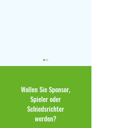
Wollen Sie Sponsor,
Spieler oder
Schnuppertraining beim FSV
COUNTDOWN FÜR D
Schiedsrichter
Klaffenbach
KÖNIGLICHES REAL
werden?
LÄUFT