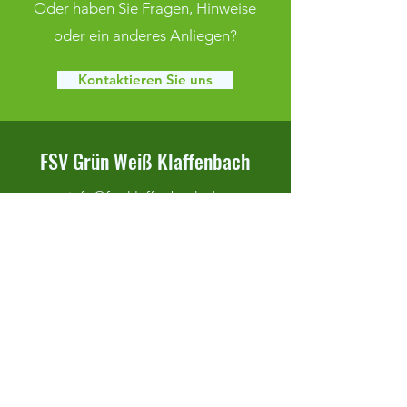
Oder haben Sie Fragen, Hinweise
oder ein anderes Anliegen?
Kontaktieren Sie uns
FSV Grün Weiß Klaffenbach
info@fsv-klaffenbach.de
Adorfer Straße 10
09123 Chemnitz
Impressum
Datenschutz
AGB