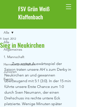
FSV Grün Weiß
Klaffenbach
Beitrag
Alle
9. Sept. 2012
Alle
Sieg in Neukirchen
Allgemeines
1. Mannschaft
        Zum ersten Auswärtsspiel der 
Herrenmannschaften
Saison traten unsere AH´s zum Derby in 
Junioren
Neukirchen an und gewannen 
Events
überzeugend mit 5:1 (3:0). In der 15 min 
führte unsere Erste Chance zum 1:0 
durch Sven Neumann, der einen 
Drehschuss ins rechte untere Eck 
platzierte. Wenige Minuten später 