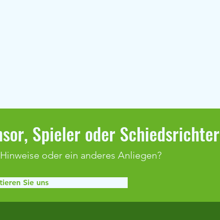
sor, Spieler oder Schiedsrichte
 Hinweise oder ein anderes Anliegen?
ieren Sie uns
Schnuppertraining beim FSV
COUN
Klaffenbach
KÖNIG