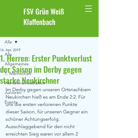
FSV Grün Weiß
Klaffenbach
Beitrag
Alle
16. Apr. 2019
Alle
1. Herren: Erster Punktverlust
Allgemeines
der Saison im Derby gegen
1. Mannschaft
starke Neukirchner
Herrenmannschaften
Im Derby gegen unseren Ortsnachbarn 
Junioren
Neukirchen hieß es am Ende 2:2. Für 
Events
uns die ersten verlorenen Punkte 
dieser Saison, für unseren Gegner ein 
schöner Achtungserfolg. 
Ausschlaggebend für den nicht 
erreichten Sieg waren vor allem 2 