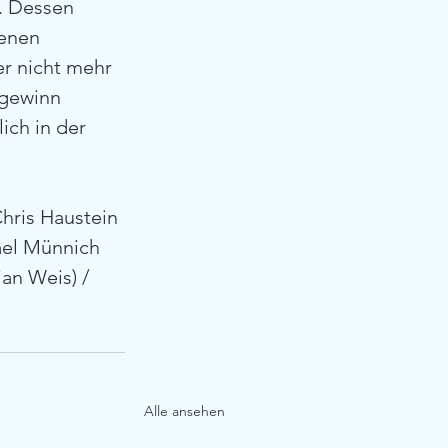
. Dessen 
enen 
r nicht mehr 
tgewinn 
ich in der 
Chris Haustein 
hael Münnich 
ian Weis) / 
Alle ansehen