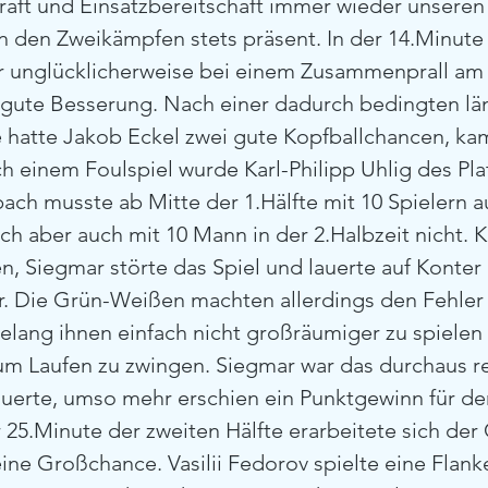
kraft und Einsatzbereitschaft immer wieder unseren
n den Zweikämpfen stets präsent. In der 14.Minute
 unglücklicherweise bei einem Zusammenprall am K
gute Besserung. Nach einer dadurch bedingten lä
hatte Jakob Eckel zwei gute Kopfballchancen, kam
h einem Foulspiel wurde Karl-Philipp Uhlig des Pla
bach musste ab Mitte der 1.Hälfte mit 10 Spielern
ch aber auch mit 10 Mann in der 2.Halbzeit nicht. K
en, Siegmar störte das Spiel und lauerte auf Konter
r. Die Grün-Weißen machten allerdings den Fehler 
gelang ihnen einfach nicht großräumiger zu spielen
m Laufen zu zwingen. Siegmar war das durchaus re
auerte, umso mehr erschien ein Punktgewinn für d
r 25.Minute der zweiten Hälfte erarbeitete sich der
ine Großchance. Vasilii Fedorov spielte eine Flanke