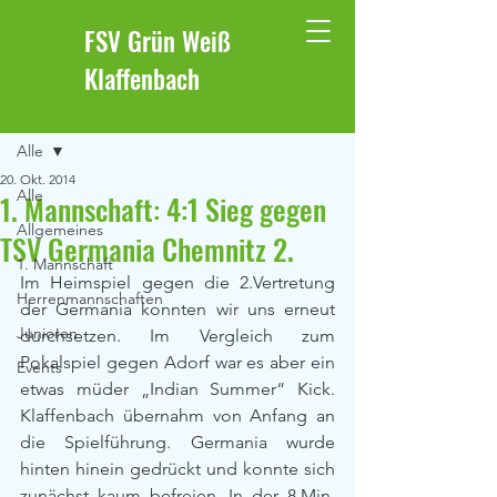
FSV Grün Weiß
Klaffenbach
Beitrag
Alle
20. Okt. 2014
Alle
1. Mannschaft: 4:1 Sieg gegen
Allgemeines
TSV Germania Chemnitz 2.
1. Mannschaft
Im Heimspiel gegen die 2.Vertretung 
Herrenmannschaften
der Germania konnten wir uns erneut 
Junioren
durchsetzen. Im Vergleich zum 
Pokalspiel gegen Adorf war es aber ein 
Events
etwas müder „Indian Summer“ Kick. 
Klaffenbach übernahm von Anfang an 
die Spielführung. Germania wurde 
hinten hinein gedrückt und konnte sich 
zunächst kaum befreien. In der 8.Min. 