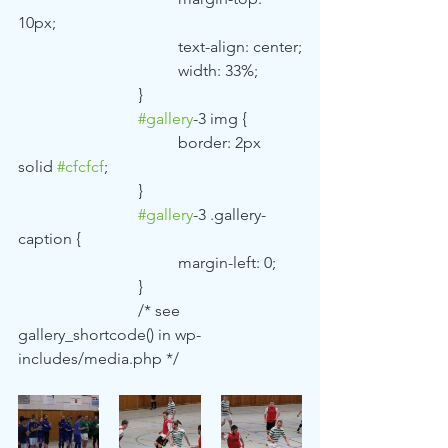
10px;
				text-align: center;
				width: 33%;
			}
#gallery
-3 img {
				border: 2px 
solid 
#cfcfcf
;
			}
#gallery
-3 .gallery-
caption {
				margin-left: 0;
			}
			/* see 
gallery_shortcode() in wp-
includes/media.php */