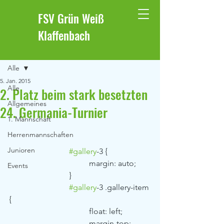
FSV Grün Weiß
Klaffenbach
Beitrag
Alle
5. Jan. 2015
Alle
2. Platz beim stark besetzten
Allgemeines
24. Germania-Turnier
1. Mannschaft
Herrenmannschaften
Junioren
#gallery
-3 {
				margin: auto;
Events
			}
#gallery
-3 .gallery-item 
{
				float: left;
				margin-top: 