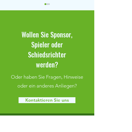
Wollen Sie Sponsor,
Spieler oder
Klaffenbach bleibt weiter
Spielbericht Klaff
Schiedsrichter
ungeschlagen
Adelsberg
werden?
Oder haben Sie Fragen, Hinweise
oder ein anderes Anliegen?
Kontaktieren Sie uns
FSV Grün Weiß Klaffenbach