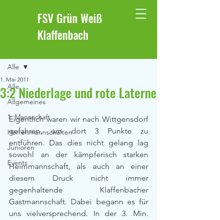
FSV Grün Weiß
Klaffenbach
Beitrag
Alle
1. Mai 2011
Alle
3:2 Niederlage und rote Laterne
Allgemeines
1. Mannschaft
Eigentlich waren wir nach Wittgensdorf 
gefahren, um dort 3 Punkte zu 
Herrenmannschaften
entführen. Das dies nicht gelang lag 
Junioren
sowohl an der kämpferisch starken 
Events
Heimmannschaft, als auch an einer 
diesem Druck nicht immer 
gegenhaltende Klaffenbacher 
Gastmannschaft. Dabei begann es für 
uns vielversprechend. In der 3. Min. 