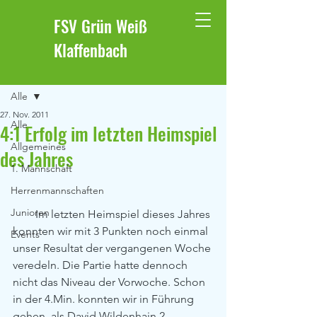
FSV Grün Weiß
Klaffenbach
Beitrag
Alle
27. Nov. 2011
Alle
4:1 Erfolg im letzten Heimspiel
Allgemeines
des Jahres
1. Mannschaft
Herrenmannschaften
Junioren
        Im letzten Heimspiel dieses Jahres 
konnten wir mit 3 Punkten noch einmal 
Events
unser Resultat der vergangenen Woche 
veredeln. Die Partie hatte dennoch 
nicht das Niveau der Vorwoche. Schon 
in der 4.Min. konnten wir in Führung 
gehen, als David Wildenhain 2 