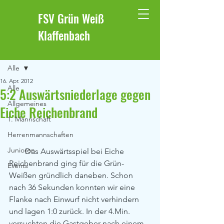
FSV Grün Weiß
Klaffenbach
Beitrag
Alle
16. Apr. 2012
Alle
5:2 Auswärtsniederlage gegen
Allgemeines
Eiche Reichenbrand
1. Mannschaft
Herrenmannschaften
Junioren
        Das Auswärtsspiel bei Eiche 
Reichenbrand ging für die Grün-
Events
Weißen gründlich daneben. Schon 
nach 36 Sekunden konnten wir eine 
Flanke nach Einwurf nicht verhindern 
und lagen 1:0 zurück. In der 4.Min. 
versuchten die Gastgeber nach einem 