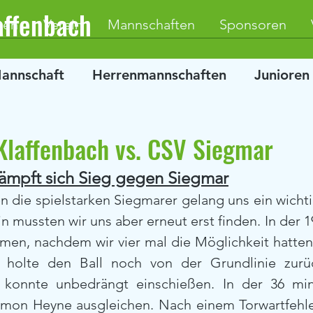
affenbach
ten
Verein
Mannschaften
Sponsoren
Mannschaft
Herrenmannschaften
Junioren
 Klaffenbach vs. CSV Siegmar
kämpft sich Sieg gegen Siegmar
 die spielstarken Siegmarer gelang uns ein wichtig
in mussten wir uns aber erneut erst finden. In der 
hmen, nachdem wir vier mal die Möglichkeit hatten 
r holte den Ball noch von der Grundlinie zurü
r konnte unbedrängt einschießen. In der 36 min
imon Heyne ausgleichen. Nach einem Torwartfehler