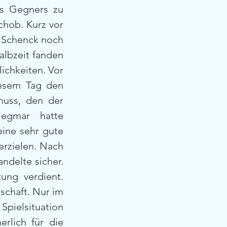
es Gegners zu 
hob. Kurz vor 
 Schenck noch 
albzeit fanden 
ichkeiten. Vor 
esem Tag den 
uss, den der 
gmar hatte 
eine sehr gute 
erzielen. Nach 
delte sicher. 
ung verdient. 
chaft. Nur im 
pielsituation 
rlich für die 