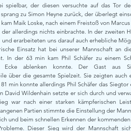
ei spielbar, der diesen versuchte auf das Tor d
 sprang zu Simon Heyne zurück, der überlegt einsc
, kam Maik Loske, nach einem Freistoß von Marcus
 der allerdings nichts einbrachte. In der zweiten H
el und erarbeiteten uns darauf auch erhebliche Mögl
ische Einsatz hat bei unserer Mannschaft an di
t. In der 63 min kam Phil Schäfer zu einem Sch
r Ecke ablenken konnte. Der Gast aus Sie
eile über die gesamte Spielzeit. Sie zeigten auch 
 81 min konnte allerdings Phil Schäfer das Siegtor 
n David Wildenhain setzte er sich durch und verwan
ieg war nach einer starken kämpferischen Leist
gangenen Partien stimmte die Einstellung der Manns
eich und beim schnellen Erkennen der kommenden S
robleme. Dieser Sieg wird der Mannschaft siche