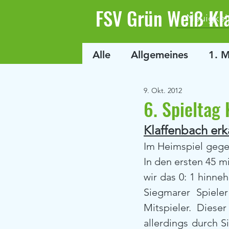
FSV Grün Weiß Kl
Neuigkei
Alle
Allgemeines
1. 
9. Okt. 2012
6. Spieltag
Klaffenbach er
Im Heimspiel gegen
In den ersten 45 m
wir das 0: 1 hinne
Siegmarer Spiele
Mitspieler. Diese
allerdings durch S