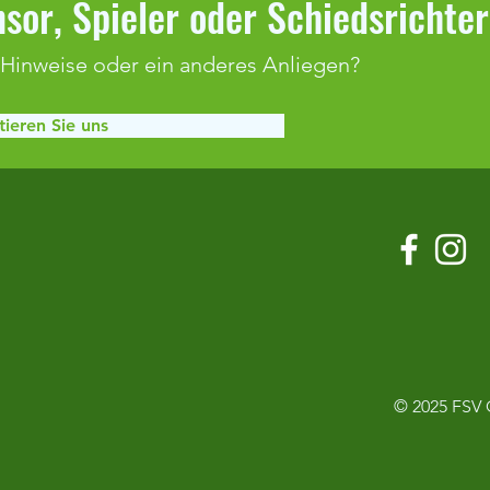
sor, Spieler oder Schiedsrichte
 Hinweise oder ein anderes Anliegen?
ieren Sie uns
Klaffenbach bleibt weiter
Spiel
ungeschlagen
Adels
© 2025
FSV 