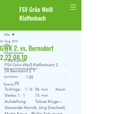
FSV Grün Weiß
Klaffenbach
Beitrag
Alle
23. Aug. 2010
Alle
GWK 2. vs. Bernsdorf
Allgemeines
2.22.08.10
1. Mannschaft
FSV Grün-Weiß Klaffenbach 2.	:	
Herrenmannschaften
SV Bernsdorf 2. 1				
Junioren
:		 1 (0)				:	
	(0)
Events
Torfolge:	1 : 0	56. min	Kevin 
Vierke; 1 : 1	73. min
Aufstellung:	Tobias Kluge – 
Alexander Kerndt, Jörg Drechsell, 
Martin Kreuz – Phillip Schumann, 