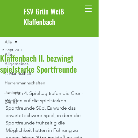
FSV Grün Weiß
Klaffenbach
Beitrag
Alle
19. Sept. 2011
Alle
Klaffenbach II. bezwingt
Allgemeines
spielstarke Sportfreunde
1. Mannschaft
Herrenmannschaften
Junioren
        Am 4. Spieltag trafen die Grün-
Weißen auf die spielstarken 
Events
Sportfreunde Süd. Es wurde das 
erwartet schwere Spiel, in dem die 
Sportfreunde frühzeitig die 
Möglichkeit hatten in Führung zu 
gehen. Einen 20 m Freistoß musste 