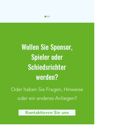
Wollen Sie Sponsor,
Spieler oder
Klaffenbach bleibt weiter
Spielbericht Klaff
Schiedsrichter
ungeschlagen
Adelsberg
werden?
Oder haben Sie Fragen, Hinweise
oder ein anderes Anliegen?
Kontaktieren Sie uns