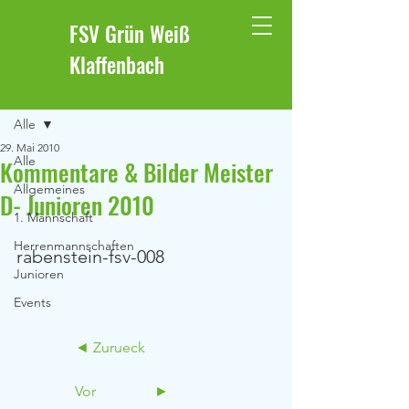
FSV Grün Weiß
Klaffenbach
Beitrag
Alle
29. Mai 2010
Alle
Kommentare & Bilder Meister
Allgemeines
D- Junioren 2010
1. Mannschaft
Herrenmannschaften
rabenstein-fsv-008 
Junioren
Events
                ◄ Zurueck            
                Vor                ►