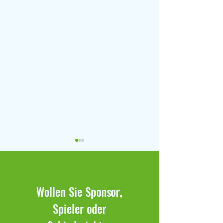
Wollen Sie Sponsor,
Spieler oder
Klaffenbach bleibt weiter
Spielbericht Klaff