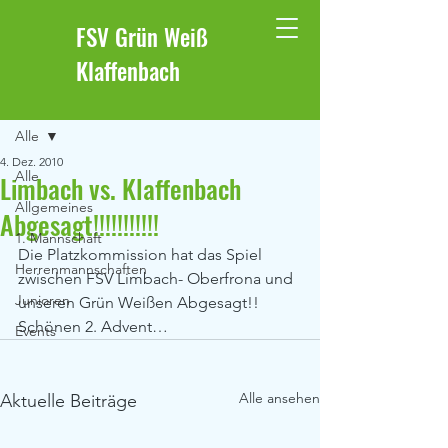
FSV Grün Weiß
Klaffenbach
Beitrag
Alle
4. Dez. 2010
Alle
Limbach vs. Klaffenbach
Allgemeines
Abgesagt!!!!!!!!!!!
1. Mannschaft
Die Platzkommission hat das Spiel 
Herrenmannschaften
zwischen FSV Limbach- Oberfrona und 
Junioren
unseren Grün Weißen Abgesagt!! 
Schönen 2. Advent…
Events
Alle ansehen
Aktuelle Beiträge