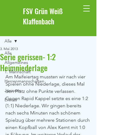
FSV Grün Weiß
Klaffenbach
Beitrag
Alle
3. Mai 2013
Alle
Serie gerissen- 1:2
Allgemeines
Heimniederlage
1. Mannschaft
Am Maifeiertag mussten wir nach vier 
Herrenmannschaften
Spielen ohne Niederlage, dieses Mal 
Junioren
den Platz ohne Punkte verlassen. 
Gegen Rapid Kappel setzte es eine 1:2 
Events
(1:1) Niederlage. Wir gingen bereits 
nach sechs Minuten nach schönem 
Spielzug über mehrere Stationen durch 
einen Kopfball von Alex Kernt mit 1:0 
in Führung .Im weiteren Verlauf der 