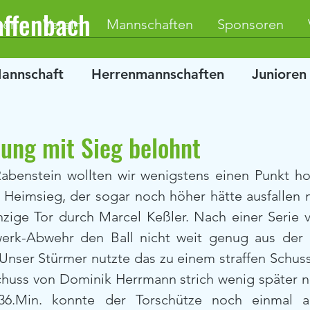
affenbach
ten
Verein
Mannschaften
Sponsoren
Mannschaft
Herrenmannschaften
Junioren
tung mit Sieg belohnt
benstein wollten wir wenigstens einen Punkt ho
 Heimsieg, der sogar noch höher hätte ausfallen m
inzige Tor durch Marcel Keßler. Nach einer Serie 
erk-Abwehr den Ball nicht weit genug aus der 
Unser Stürmer nutzte das zu einem straffen Schuss
chuss von Dominik Herrmann strich wenig später n
36.Min. konnte der Torschütze noch einmal al