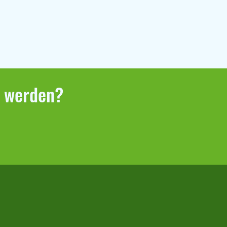
r werden?
bericht Klaffenbach –
berg