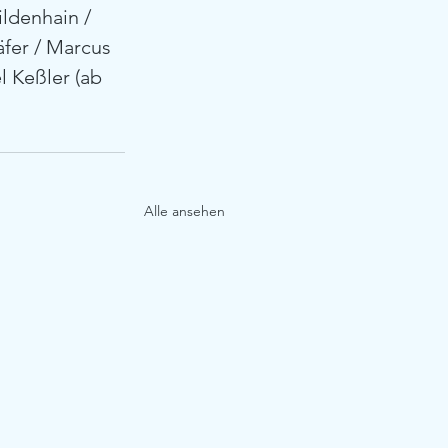
ldenhain / 
äfer / Marcus 
 Keßler (ab 
Alle ansehen