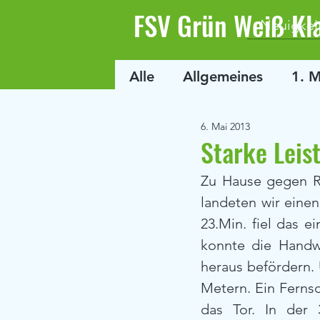
FSV Grün Weiß Kl
Neuigkei
Alle
Allgemeines
1. 
6. Mai 2013
Starke Leis
Zu Hause gegen Ra
landeten wir einen
23.Min. fiel das e
konnte die Handw
heraus befördern. 
Metern. Ein Ferns
das Tor. In der 