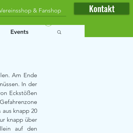
Kontakt
Vereinsshop & Fanshop
Anmelden
Events
len. Am Ende 
üssen. In der 
von Eckstößen 
Gefahrenzone 
 aus knapp 20 
ur knapp über 
lein auf den 