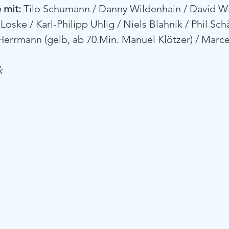
 mit:
 Tilo Schumann / Danny Wildenhain / David Wi
Loske / Karl-Philipp Uhlig / Niels Blahnik / Phil Sch
errmann (gelb, ab 70.Min. Manuel Klötzer) / Marcel
k