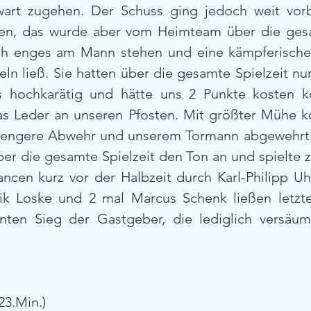
wart zugehen. Der Schuss ging jedoch weit vorb
len, das wurde aber vom Heimteam über die gesa
h enges am Mann stehen und eine kämpferische L
eln ließ. Sie hatten über die gesamte Spielzeit nu
s hochkarätig und hätte uns 2 Punkte kosten kö
as Leder an unseren Pfosten. Mit größter Mühe kon
e engere Abwehr und unserem Tormann abgewehrt 
er die gesamte Spielzeit den Ton an und spielte ze
ncen kurz vor der Halbzeit durch Karl-Philipp Uhl
ik Loske und 2 mal Marcus Schenk ließen letzte
nten Sieg der Gastgeber, die lediglich versäum
23.Min.)