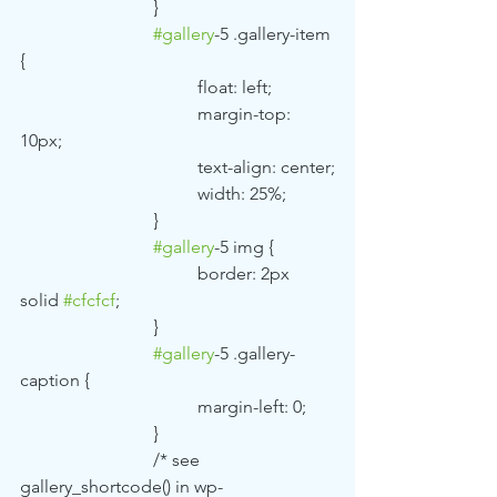
			}
#gallery
-5 .gallery-item 
{
				float: left;
				margin-top: 
10px;
				text-align: center;
				width: 25%;
			}
#gallery
-5 img {
				border: 2px 
solid 
#cfcfcf
;
			}
#gallery
-5 .gallery-
caption {
				margin-left: 0;
			}
			/* see 
gallery_shortcode() in wp-