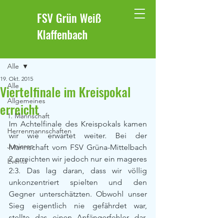
FSV Grün Weiß
Klaffenbach
Beitrag
Alle
19. Okt. 2015
Alle
Viertelfinale im Kreispokal
Allgemeines
erreicht
1. Mannschaft
Im Achtelfinale des Kreispokals kamen 
Herrenmannschaften
wir wie erwartet weiter. Bei der 
Junioren
Mannschaft vom FSV Grüna-Mittelbach 
2 erreichten wir jedoch nur ein mageres 
Events
2:3. Das lag daran, dass wir völlig 
unkonzentriert spielten und den 
Gegner unterschätzten. Obwohl unser 
Sieg eigentlich nie gefährdet war, 
stellte das einen Anfängerfehler dar, 