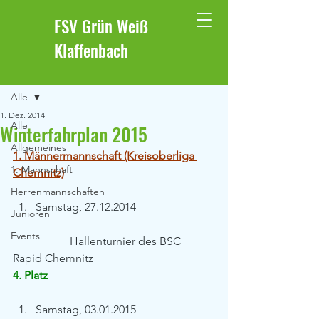
FSV Grün Weiß
Klaffenbach
Beitrag
Alle
1. Dez. 2014
Alle
Winterfahrplan 2015
Allgemeines
1. Männermannschaft (Kreisoberliga 
1. Mannschaft
Chemnitz)
Herrenmannschaften
Samstag, 27.12.2014 
Junioren
Events
		Hallenturnier des BSC 
Rapid Chemnitz
4. Platz
Samstag, 03.01.2015 